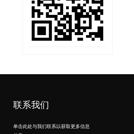
联系我们
单击此处与我们联系以获取更多信息