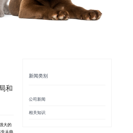
新闻类别
局和
公司新闻
相关知识
强大的
率先从电