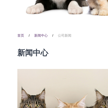
首页
/
新闻中心
/
公司新闻
新闻中心