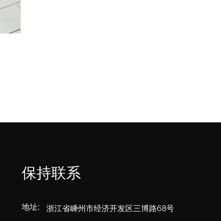
保持联系
地址:
浙江省嵊州市经济开发区三博路68号